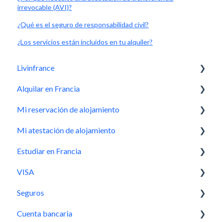
irrevocable (AVI)?
¿Qué es el seguro de responsabilidad civil?
¿Los servicios están incluidos en tu alquiler?
Livinfrance
Alquilar en Francia
Conocernos mejor
Mi reservación de alojamiento
¿Quiénes somos?
Livinfrance, la mejor solución
Mi atestación de alojamiento
Antes de reservar un alojamiento
Hacer una solicitud de reservación
Estudiar en Francia
La información más relevante
Solicitud aceptada, ¿Cuál es el siguiente paso?
¿Cómo funciona?
VISA
Léxico
Durante mi estancia
¿Cómo se utiliza?
Por dónde comenzar
Seguros
Cómo realizar correctamente la inspección de salida
Al final de mi estancia
Procedimiento Étude en France
Lo más importante que debes saber
Cuenta bancaria
¿Cómo postular?
Prepara adecuadamente tu VISA
Seguro de vivienda