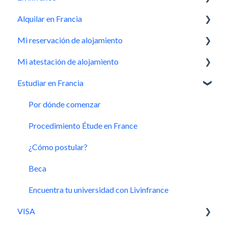
Alquilar en Francia
Conocernos mejor
Mi reservación de alojamiento
¿Quiénes somos?
Livinfrance, la mejor solución
Mi atestación de alojamiento
Antes de reservar un alojamiento
Hacer una solicitud de reservación
Estudiar en Francia
La información más relevante
Solicitud aceptada, ¿Cuál es el siguiente paso?
¿Cómo funciona?
Léxico
Durante mi estancia
¿Cómo se utiliza?
Por dónde comenzar
Cómo realizar correctamente la inspección de salida
Al final de mi estancia
Procedimiento Étude en France
¿Cómo postular?
Beca
Encuentra tu universidad con Livinfrance
VISA