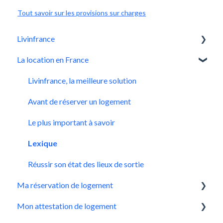
Tout savoir sur les provisions sur charges
Livinfrance
La location en France
Mieux nous connaître
Qui sommes-nous ?
Livinfrance, la meilleure solution
Avant de réserver un logement
Le plus important à savoir
Lexique
Réussir son état des lieux de sortie
Ma réservation de logement
Mon attestation de logement
Faire une demande de réservation