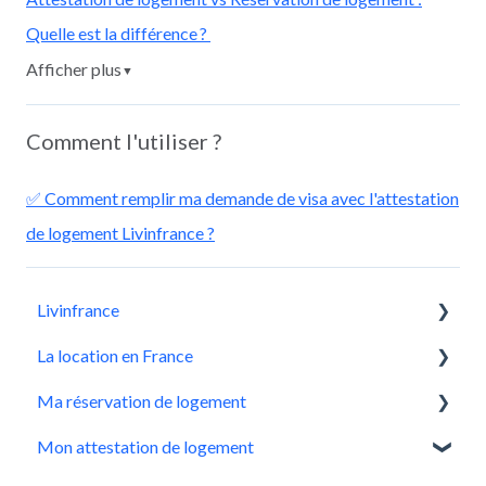
Quelle est la différence ?
Afficher plus
▼
Comment l'utiliser ?
✅ Comment remplir ma demande de visa avec l'attestation
de logement Livinfrance ?
Livinfrance
La location en France
Mieux nous connaître
Ma réservation de logement
Qui sommes-nous ?
Livinfrance, la meilleure solution
Mon attestation de logement
Avant de réserver un logement
Faire une demande de réservation